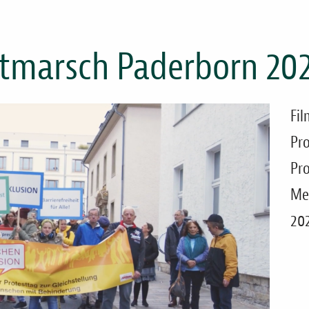
stmarsch Paderborn 20
Fil
Pr
Pro
Me
202