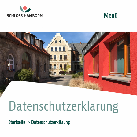
Main
Direkt
zum
navigation
Menü
Inhalt
Datenschutzerklärung
Sie
Startseite
Datenschutzerklärung
sind