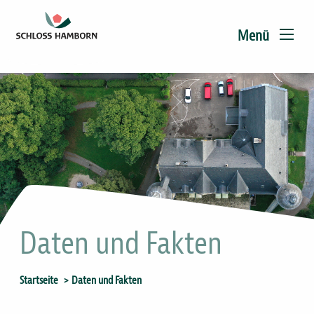
Main
Direkt
zum
navigation
Menü
Inhalt
Daten und Fakten
Sie
Startseite
Daten und Fakten
sind