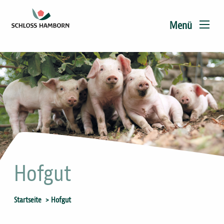
Main
Direkt
zum
navigation
Menü
Inhalt
Hofgut
Sie
Startseite
Hofgut
sind