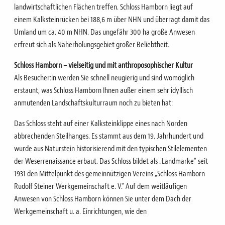
landwirtschaftlichen Flächen treffen.
Schloss Hamborn liegt auf
einem
Kalksteinrücken bei 188,6 m über NHN
und überragt damit das
Umland um ca. 40 m NHN. Das ungefähr 300 ha große Anwesen
erfreut sich als Naherholungsgebiet großer Beliebtheit.
Schloss Hamborn – vielseitig und mit anthroposophischer Kultur
Als Besucher:in werden Sie schnell neugierig und sind womöglich
erstaunt, was Schloss Hamborn Ihnen außer einem sehr idyllisch
anmutenden Landschaftskulturraum noch zu bieten hat:
Das Schloss steht auf einer Kalksteinklippe eines nach Norden
abbrechenden Steilhanges.
Es stammt aus dem 19. Jahrhundert und
wurde aus Naturstein historisierend mit den typischen Stilelementen
der Weserrenaissance erbaut.
Das Schloss bildet als „Landmarke“ seit
1931 den Mittelpunkt des gemeinnützigen Vereins „Schloss Hamborn
Rudolf Steiner Werkgemeinschaft e. V.“
Auf dem weitläufigen
Anwesen von Schloss Hamborn können Sie unter dem Dach der
Werkgemeinschaft u. a. Einrichtungen, wie den