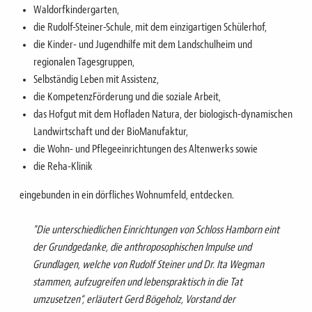
Waldorfkindergarten,
die Rudolf-Steiner-Schule, mit dem einzigartigen Schülerhof,
die Kinder- und Jugendhilfe mit dem Landschulheim und
regionalen Tagesgruppen
,
Selbständig Leben mit Assistenz,
die KompetenzFörderung und die soziale Arbeit
,
das Hofgut mit dem Hofladen Natura, der biologisch-dynamischen
Landwirtschaft
und der
BioManufaktur,
die
Wohn-
und
Pflegeeinrichtungen des Altenwerks sowie
die Reha-Klinik
eingebunden in ein dörfliches Wohnumfeld, entdecken.
"Die unterschiedlichen Einrichtungen von Schloss Hamborn eint
der Grundgedanke, die anthroposophischen Impulse und
Grundlagen, welche von Rudolf Steiner und Dr. Ita Wegman
stammen, aufzugreifen und lebenspraktisch in die Tat
umzusetzen“
,
erläutert Gerd Bögeholz, Vorstand der