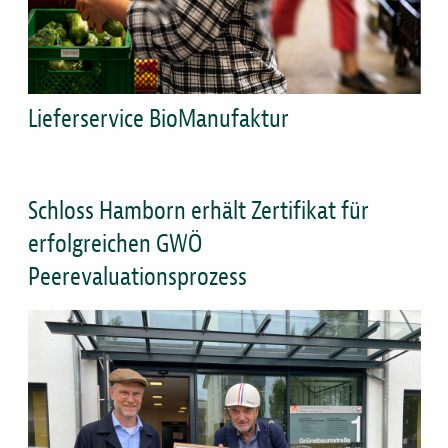
Lieferservice BioManufaktur
Titel
Schloss Hamborn erhält Zertifikat für
erfolgreichen GWÖ
Peerevaluationsprozess
Bild