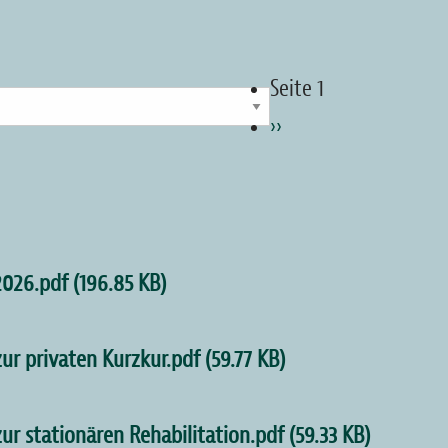
Seite 1
Nächste
››
Seite
2026.pdf
(196.85 KB)
r privaten Kurzkur.pdf
(59.77 KB)
r stationären Rehabilitation.pdf
(59.33 KB)