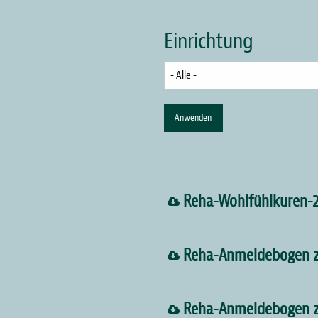
sind
Einrichtung
hier
Seitennummerierung
Reha-Wohlfühlkuren-
Reha-Anmeldebogen zu
Reha-Anmeldebogen zu