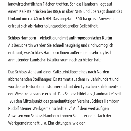
landwirtschaftlichen Flächen treffen.
Schloss Hamborn liegt auf
einem
Kalksteinrücken bei 188,6 m über NHN
und überragt damit das
Umland um ca. 40 m NHN. Das ungefähr 300 ha große Anwesen
erfreut sich als Naherholungsgebiet großer Beliebtheit.
Schloss Hamborn – vielseitig und mit anthroposophischer Kultur
Als Besucher:in werden Sie schnell neugierig und sind womöglich
erstaunt, was Schloss Hamborn Ihnen außer einem sehr idyllisch
anmutenden Landschaftskulturraum noch zu bieten hat:
Das Schloss steht auf einer Kalksteinklippe eines nach Norden
abbrechenden Steilhanges.
Es stammt aus dem 19. Jahrhundert und
wurde aus Naturstein historisierend mit den typischen Stilelementen
der Weserrenaissance erbaut.
Das Schloss bildet als „Landmarke“ seit
1931 den Mittelpunkt des gemeinnützigen Vereins „Schloss Hamborn
Rudolf Steiner Werkgemeinschaft e. V.“
Auf dem weitläufigen
Anwesen von Schloss Hamborn können Sie unter dem Dach der
Werkgemeinschaft u. a. Einrichtungen, wie den