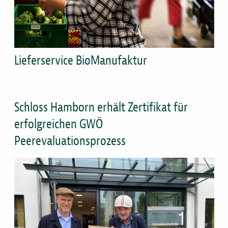
Lieferservice BioManufaktur
Titel
Schloss Hamborn erhält Zertifikat für
erfolgreichen GWÖ
Peerevaluationsprozess
Bild