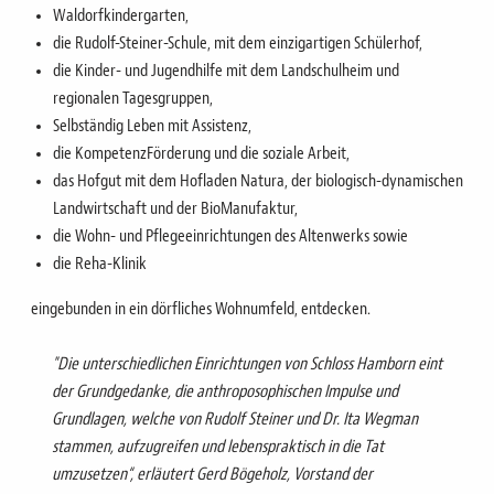
Waldorfkindergarten,
die Rudolf-Steiner-Schule, mit dem einzigartigen Schülerhof,
die Kinder- und Jugendhilfe mit dem Landschulheim und
regionalen Tagesgruppen
,
Selbständig Leben mit Assistenz,
die KompetenzFörderung und die soziale Arbeit
,
das Hofgut mit dem Hofladen Natura, der biologisch-dynamischen
Landwirtschaft
und der
BioManufaktur,
die
Wohn-
und
Pflegeeinrichtungen des Altenwerks sowie
die Reha-Klinik
eingebunden in ein dörfliches Wohnumfeld, entdecken.
"Die unterschiedlichen Einrichtungen von Schloss Hamborn eint
der Grundgedanke, die anthroposophischen Impulse und
Grundlagen, welche von Rudolf Steiner und Dr. Ita Wegman
stammen, aufzugreifen und lebenspraktisch in die Tat
umzusetzen“
,
erläutert Gerd Bögeholz, Vorstand der