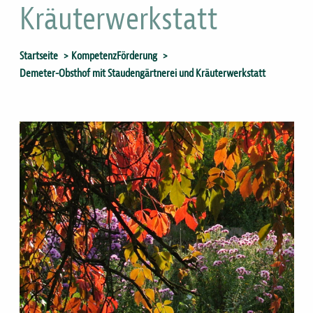
Kräuterwerkstatt
Sie
Startseite
KompetenzFörderung
sind
Demeter-Obsthof mit Staudengärtnerei und Kräuterwerkstatt
hier
Bild
Bild