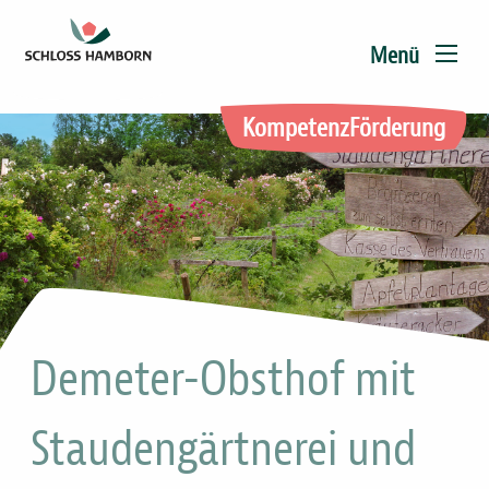
Main
Direkt
zum
navigation
Menü
Inhalt
KompetenzFörderung
Demeter-Obsthof mit
Staudengärtnerei und